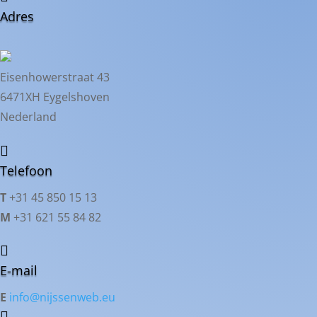
Adres
Eisenhowerstraat 43
6471XH Eygelshoven
Nederland

Telefoon
T
+31 45 850 15 13
M
+31 621 55 84 82

E-mail
E
info@nijssenweb.eu
