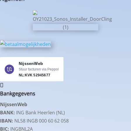
NijssenWeb
Stuur facturen via Peppol
NL:KVK
52945677

Bankgegevens
NijssenWeb
BANK:
ING Bank Heerlen (NL)
IBAN:
NL58 INGB 000 60 62 058
BIC:
INGBNL2A