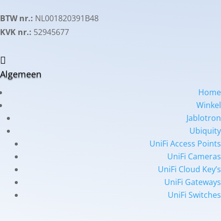
BTW nr.:
NL001820391B48
KVK nr.:
52945677

Algemeen
Home
Winkel
Jablotron
Ubiquity
UniFi Access Points
UniFi Cameras
UniFi Cloud Key’s
UniFi Gateways
UniFi Switches