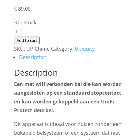
€
89.00
3 in stock
Ubiquity
-
Add to cart
Doorbell
SKU:
UP-Chime
Category:
Ubiquity
Smart
Description
Chime
Description
quantity
Een met wifi verbonden bel die kan worden
aangesloten op een standaard stopcontact
en kan worden gekoppeld aan een UniFi
Protect-deurbel.
Dit apparaat is ideaal voor huizen zonder een
bekabeld belsysteem of een systeem dat niet